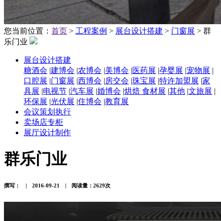
您当前位置：
首页
>
工程案例
>
展台设计搭建
>
门窗展
> 群
乐门业
展台设计搭建
糖酒会
|
建博会
|
农博会
|
美博会
|
医药展
|
孕婴展
|
宠物展
|
口腔展
|
门窗展
|
西博会
|
房交会
|
珠宝展
|
特许加盟展
|
家
具展
|
电视节
|
汽车展
|
婚博会
|
烘焙 食材展
|
其他
|
文旅展
|
环保展
|
光伏展
|
住博会
|
教育展
会议策划执行
卖场店专柜
展厅设计制作
群乐门业
撰写： | 2016-09-21 | 阅读量：2629次