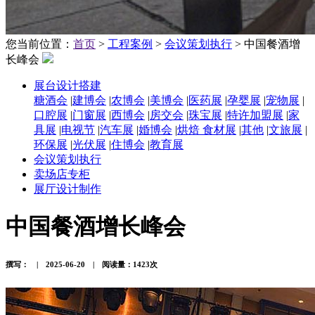
您当前位置：
首页
>
工程案例
>
会议策划执行
> 中国餐酒增
长峰会
展台设计搭建
糖酒会
|
建博会
|
农博会
|
美博会
|
医药展
|
孕婴展
|
宠物展
|
口腔展
|
门窗展
|
西博会
|
房交会
|
珠宝展
|
特许加盟展
|
家
具展
|
电视节
|
汽车展
|
婚博会
|
烘焙 食材展
|
其他
|
文旅展
|
环保展
|
光伏展
|
住博会
|
教育展
会议策划执行
卖场店专柜
展厅设计制作
中国餐酒增长峰会
撰写： | 2025-06-20 | 阅读量：1423次